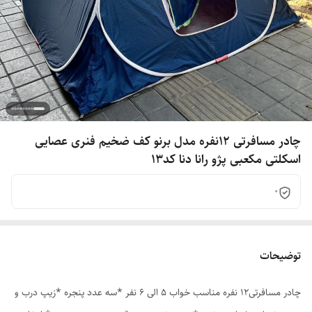
چادر مسافرتی 12نفره مدل برنو کف ضخیم فنری عصایی
اسکلتی مکعبی پژو رانا دنا کد13
0
توضیحات
چادر مسافرتی12 نفره مناسب خواب 5 الی 6 نفر *سه عدد پنجره *زیپ درب و