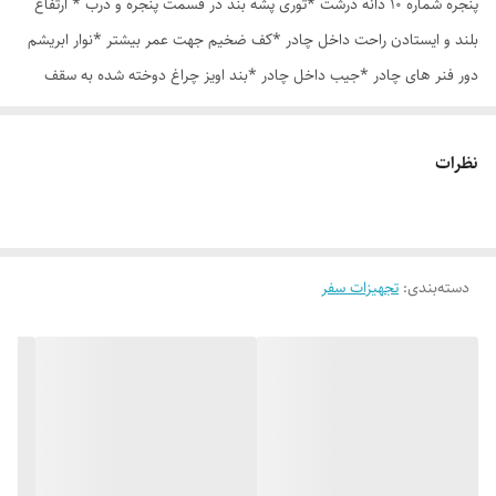
پنجره شماره 10 دانه درشت *توری پشه بند در قسمت پنجره و درب * ارتفاع
بلند و ایستادن راحت داخل چادر *کف ضخیم جهت عمر بیشتر *نوار ابریشم
دور فنر های چادر *جیب داخل چادر *بند اویز چراغ دوخته شده به سقف
چادر *قلاب مهار جهت مقاوم سازی در برابر باد در گوشه های چادر *کیف هم
رنگ و همرنگ چادر
نظرات
دسته‌بندی
:
تجهیزات سفر