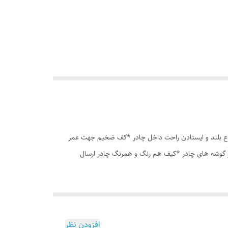
وری پشه بند در قسمت پنجره و درب * ارتفاع بلند و ایستادن راحت داخل چادر *کف ضخیم جهت عمر
در گوشه های چادر *کیف هم رنگ و همرنگ چادر ارسال
افزودن نظر