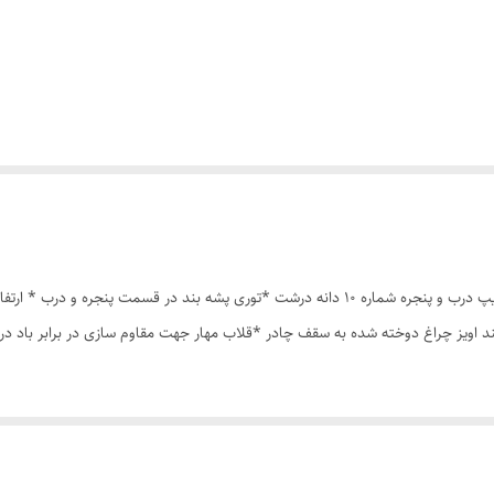
چادر مسافرتی 8نفره مناسب خواب 4نفر *سه عدد پنجره *زیپ درب و پنجره شماره 10 دانه درشت *ت
ند اویز چراغ دوخته شده به سقف چادر *قلاب مهار جهت مقاوم سازی در برابر باد 