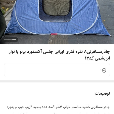
چادرمسافرتی8 نفره فنری ایرانی جنس آکسفورد برنو با نوار
ابریشمی کد13
0
توضیحات
چادر مسافرتی 8نفره مناسب خواب 4نفر *سه عدد پنجره *زیپ درب و پنجره