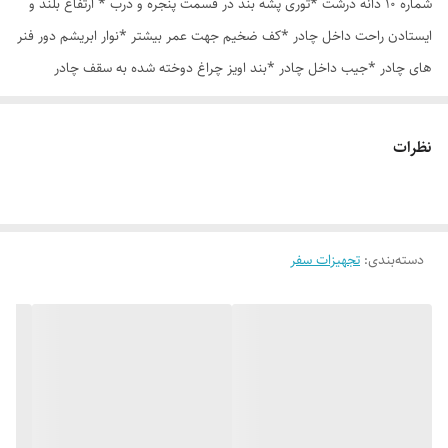
شماره 10 دانه درشت *توری پشه بند در قسمت پنجره و درب * ارتفاع بلند و
ایستادن راحت داخل چادر *کف ضخیم جهت عمر بیشتر *نوار ابریشم دور فنر
های چادر *جیب داخل چادر *بند اویز چراغ دوخته شده به سقف چادر
*قلاب مهار جهت مقاوم سازی در برابر باد در گوشه های چادر *کیف هم رنگ
و همرنگ چادر ارسال روزانه از تهران
نظرات
دسته‌بندی
:
تجهیزات سفر