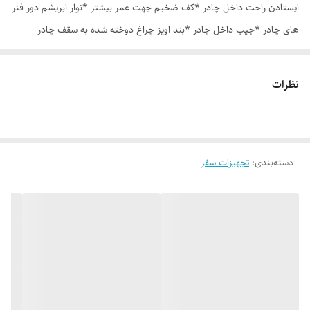
ایستادن راحت داخل چادر *کف ضخیم جهت عمر بیشتر *نوار ابریشم دور فنر
های چادر *جیب داخل چادر *بند اویز چراغ دوخته شده به سقف چادر
*قلاب مهار جهت مقاوم سازی در برابر باد در گوشه های چادر *کیف هم رنگ
و همرنگ چادر
نظرات
دسته‌بندی
:
تجهیزات سفر