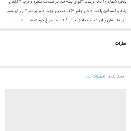
پنجره شماره 10 دانه درشت *توری پشه بند در قسمت پنجره و درب * ارتفاع
بلند و ایستادن راحت داخل چادر *کف ضخیم جهت عمر بیشتر *نوار ابریشم
دور فنر های چادر *جیب داخل چادر *بند اویز چراغ دوخته شده به سقف
چادر *قلاب مهار جهت مقاوم سازی در برابر باد در گوشه های چادر *کیف هم
رنگ و همرنگ چادر ارسال روزانه از تهران
نظرات
دسته‌بندی
:
تجهیزات سفر