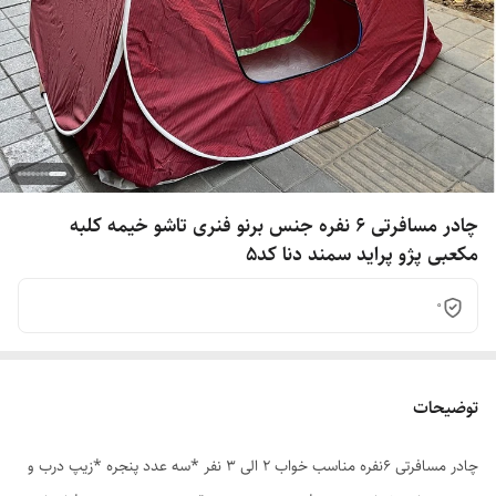
چادر مسافرتی 6 نفره جنس برنو فنری تاشو خیمه کلبه
مکعبی پژو پراید سمند دنا کد5
0
توضیحات
چادر مسافرتی 6نفره مناسب خواب 2 الی 3 نفر *سه عدد پنجره *زیپ درب و