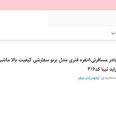
ما
چادر مسافرتی8نفره فنری مدل برنو سفارشی کیفیت بالا ماش
اید تیبا کد416
ته‌بندی
:
تجهیزات سفر