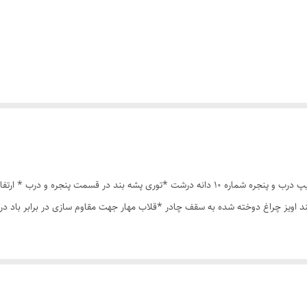
چادر مسافرتی 8نفره مناسب خواب 4نفر *سه عدد پنجره *زیپ درب و پنجره شماره 10 دانه درشت *ت
ند اویز چراغ دوخته شده به سقف چادر *قلاب مهار جهت مقاوم سازی در برابر باد 