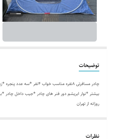
توضیحات
بیشتر *نوار ابریشم دور فنر های چادر *جیب داخل چادر *ب
روزانه از تهران
نظرات