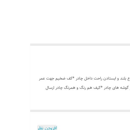
وری پشه بند در قسمت پنجره و درب * ارتفاع بلند و ایستادن راحت داخل چادر *کف ضخیم جهت عمر
در گوشه های چادر *کیف هم رنگ و همرنگ چادر ارسال
افزودن نظر