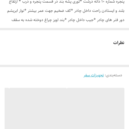
پنجره شماره 10 دانه درشت *توری پشه بند در قسمت پنجره و درب * ارتفاع
بلند و ایستادن راحت داخل چادر *کف ضخیم جهت عمر بیشتر *نوار ابریشم
دور فنر های چادر *جیب داخل چادر *بند اویز چراغ دوخته شده به سقف
چادر *قلاب مهار جهت مقاوم سازی در برابر باد در گوشه های چادر *کیف هم
رنگ و همرنگ چادر ارسال روزانه از تهران
نظرات
دسته‌بندی
:
تجهیزات سفر