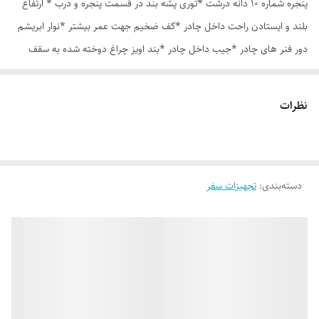
پنجره شماره 10 دانه درشت *توری پشه بند در قسمت پنجره و درب * ارتفاع
بلند و ایستادن راحت داخل چادر *کف ضخیم جهت عمر بیشتر *نوار ابریشم
دور فنر های چادر *جیب داخل چادر *بند اویز چراغ دوخته شده به سقف
چادر *قلاب مهار جهت مقاوم سازی در برابر باد در گوشه های چادر *کیف هم
رنگ و همرنگ چادر
نظرات
دسته‌بندی
:
تجهیزات سفر