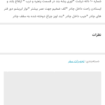
شماره 10 دانه درشت *توری پشه بند در قسمت پنجره و درب * ارتفاع بلند و
ایستادن راحت داخل چادر *کف ضخیم جهت عمر بیشتر *نوار ابریشم دور فنر
های چادر *جیب داخل چادر *بند اویز چراغ دوخته شده به سقف چادر
*قلاب مهار جهت مقاوم سازی در برابر باد در گوشه های چادر *کیف هم رنگ
و همرنگ چادر ارسال روزانه از تهران
نظرات
دسته‌بندی
:
تجهیزات سفر