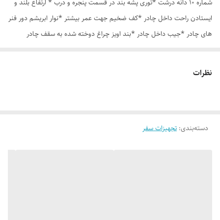
شماره 10 دانه درشت *توری پشه بند در قسمت پنجره و درب * ارتفاع بلند و
ایستادن راحت داخل چادر *کف ضخیم جهت عمر بیشتر *نوار ابریشم دور فنر
های چادر *جیب داخل چادر *بند اویز چراغ دوخته شده به سقف چادر
*قلاب مهار جهت مقاوم سازی در برابر باد در گوشه های چادر *کیف هم رنگ
و همرنگ چادر ارسال روزانه از تهران
نظرات
دسته‌بندی
:
تجهیزات سفر