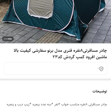
چادر مسافرتی8نفره فنری مدل برنو سفارشی کیفیت بالا
ماشین افرود کمپ گردش کد23
0
توضیحات
چادر مسافرتی 8نفره مناسب خواب 4نفر *سه عدد پنجره *زیپ درب و پنجره