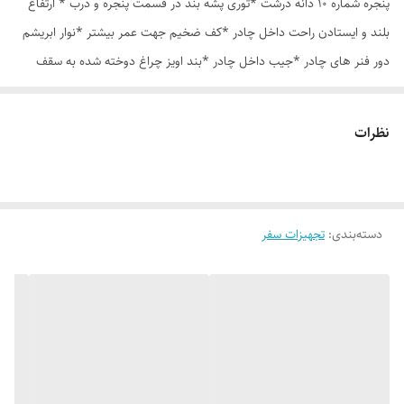
پنجره شماره 10 دانه درشت *توری پشه بند در قسمت پنجره و درب * ارتفاع
بلند و ایستادن راحت داخل چادر *کف ضخیم جهت عمر بیشتر *نوار ابریشم
دور فنر های چادر *جیب داخل چادر *بند اویز چراغ دوخته شده به سقف
چادر *قلاب مهار جهت مقاوم سازی در برابر باد در گوشه های چادر *کیف هم
رنگ و همرنگ چادر
نظرات
دسته‌بندی
:
تجهیزات سفر