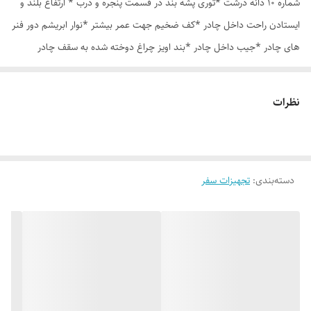
شماره 10 دانه درشت *توری پشه بند در قسمت پنجره و درب * ارتفاع بلند و
ایستادن راحت داخل چادر *کف ضخیم جهت عمر بیشتر *نوار ابریشم دور فنر
های چادر *جیب داخل چادر *بند اویز چراغ دوخته شده به سقف چادر
*قلاب مهار جهت مقاوم سازی در برابر باد در گوشه های چادر *کیف هم رنگ
و همرنگ چادر ارسال روزانه از تهران
نظرات
دسته‌بندی
:
تجهیزات سفر