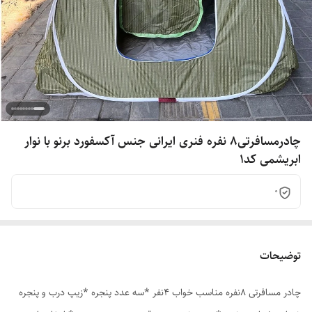
چادرمسافرتی8 نفره فنری ایرانی جنس آکسفورد برنو با نوار
ابریشمی کد1
0
توضیحات
چادر مسافرتی 8نفره مناسب خواب 4نفر *سه عدد پنجره *زیپ درب و پنجره