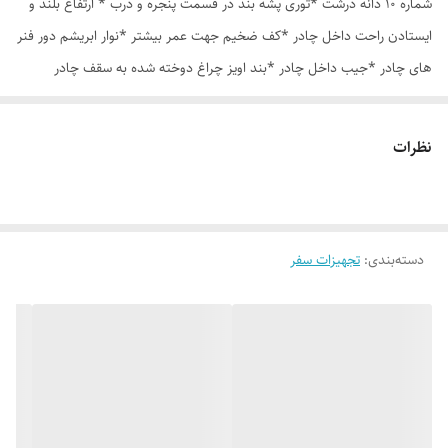
شماره 10 دانه درشت *توری پشه بند در قسمت پنجره و درب * ارتفاع بلند و
ایستادن راحت داخل چادر *کف ضخیم جهت عمر بیشتر *نوار ابریشم دور فنر
های چادر *جیب داخل چادر *بند اویز چراغ دوخته شده به سقف چادر
*قلاب مهار جهت مقاوم سازی در برابر باد در گوشه های چادر *کیف هم رنگ
و همرنگ چادر ارسال روزانه از تهران
نظرات
دسته‌بندی
:
تجهیزات سفر