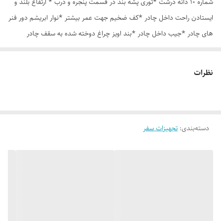
شماره 10 دانه درشت *توری پشه بند در قسمت پنجره و درب * ارتفاع بلند و
ایستادن راحت داخل چادر *کف ضخیم جهت عمر بیشتر *نوار ابریشم دور فنر
های چادر *جیب داخل چادر *بند اویز چراغ دوخته شده به سقف چادر
*قلاب مهار جهت مقاوم سازی در برابر باد در گوشه های چادر *کیف هم رنگ
و همرنگ چادر ارسال روزانه از تهران
نظرات
دسته‌بندی
:
تجهیزات سفر