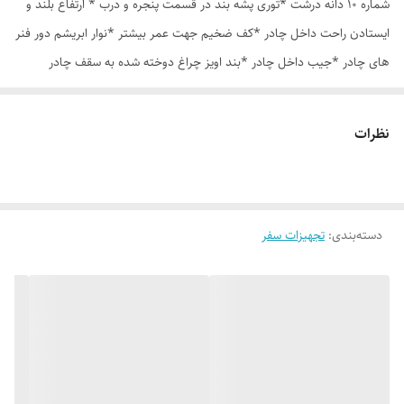
شماره 10 دانه درشت *توری پشه بند در قسمت پنجره و درب * ارتفاع بلند و
ایستادن راحت داخل چادر *کف ضخیم جهت عمر بیشتر *نوار ابریشم دور فنر
های چادر *جیب داخل چادر *بند اویز چراغ دوخته شده به سقف چادر
*قلاب مهار جهت مقاوم سازی در برابر باد در گوشه های چادر *کیف هم رنگ
و همرنگ چادر ارسال روزانه از تهران
نظرات
دسته‌بندی
:
تجهیزات سفر