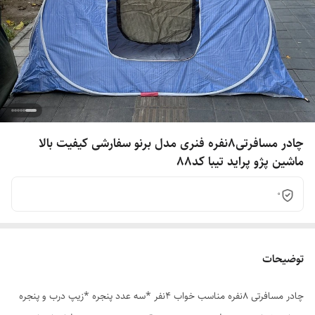
چادر مسافرتی8نفره فنری مدل برنو سفارشی کیفیت بالا
ماشین پژو پراید تیبا کد88
0
توضیحات
چادر مسافرتی 8نفره مناسب خواب 4نفر *سه عدد پنجره *زیپ درب و پنجره