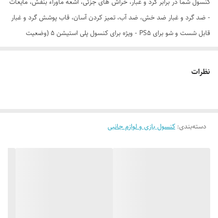
کنسول شما در برابر گرد و غبار، خراش های جزئی، اشعه ماوراء بنفش، مایعات
- ضد گرد و غبار ضد خش، ضد آب، تمیز کردن آسان، قاب پوشش گرد و غبار
قابل شست و شو برای PS5 - ویژه برای کنسول پلی استیشن 5 (وضعیت
ایستاده) طراحی شده است، سازگار با کنسول PS5 Digital Edition و کنسول
Disc Edition - قالب شده برای متناسب با پورت کابل دسترسی آسان PS5
نظرات
بدون نیاز به برداشتن کابل های پشتی قرار دادن و برداشتن آسان-با کمترین
قیمت از کنسول خود مراقبت کنید
دسته‌بندی
:
کنسول بازی و لوازم جانبی