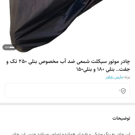
چادر موتور سیکلت شمعی ضد آب مخصوص بنلی 250 تک و
جفت.. بنلی 180 و بنلی150
برند:
پارس چادر
0
توضیحات
این چادر به رنگ مشکی و نقره ای هماننده تصاویر میباشد جنس این چادر