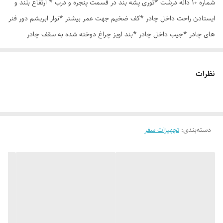
شماره 10 دانه درشت *توری پشه بند در قسمت پنجره و درب * ارتفاع بلند و
ایستادن راحت داخل چادر *کف ضخیم جهت عمر بیشتر *نوار ابریشم دور فنر
های چادر *جیب داخل چادر *بند اویز چراغ دوخته شده به سقف چادر
*قلاب مهار جهت مقاوم سازی در برابر باد در گوشه های چادر *کیف هم رنگ
و همرنگ چادر ارسال روزانه از تهران
نظرات
دسته‌بندی
:
تجهیزات سفر