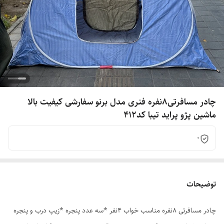
چادر مسافرتی8نفره فنری مدل برنو سفارشی کیفیت بالا
ماشین پژو پراید تیبا کد412
0
توضیحات
چادر مسافرتی 8نفره مناسب خواب 4نفر *سه عدد پنجره *زیپ درب و پنجره