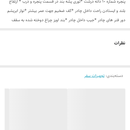
پنجره شماره 10 دانه درشت *توری پشه بند در قسمت پنجره و درب * ارتفاع
بلند و ایستادن راحت داخل چادر *کف ضخیم جهت عمر بیشتر *نوار ابریشم
دور فنر های چادر *جیب داخل چادر *بند اویز چراغ دوخته شده به سقف
چادر *قلاب مهار جهت مقاوم سازی در برابر باد در گوشه های چادر *کیف هم
رنگ و همرنگ چادر ارسال روزانه از تهران
نظرات
دسته‌بندی
:
تجهیزات سفر