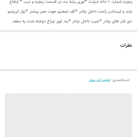
پنجره شماره 10 دانه درشت *توری پشه بند در قسمت پنجره و درب * ارتفاع
بلند و ایستادن راحت داخل چادر *کف ضخیم جهت عمر بیشتر *نوار ابریشم
دور فنر های چادر *جیب داخل چادر *بند اویز چراغ دوخته شده به سقف
چادر *قلاب مهار جهت مقاوم سازی در برابر باد در گوشه های چادر *کیف هم
رنگ و همرنگ چادر ارسال روزانه از تهران
نظرات
دسته‌بندی
:
تجهیزات سفر