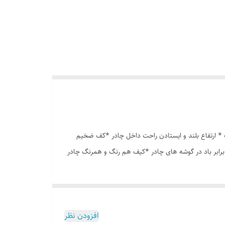
انه درشت *توری پشه بند در قسمت پنجره و درب * ارتفاع بلند و ایستادن راحت داخل چادر *کف ضخیم
برابر باد در گوشه های چادر *کیف هم رنگ و همرنگ چادر
افزودن نظر