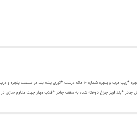
چادر مسافرتی12 نفره مناسب خواب 5 الی 6 نفر *سه عدد پنجره *زیپ درب و پنجره شماره 10 د
 چادر *بند اویز چراغ دوخته شده به سقف چادر *قلاب مهار جهت مقاوم سازی در 