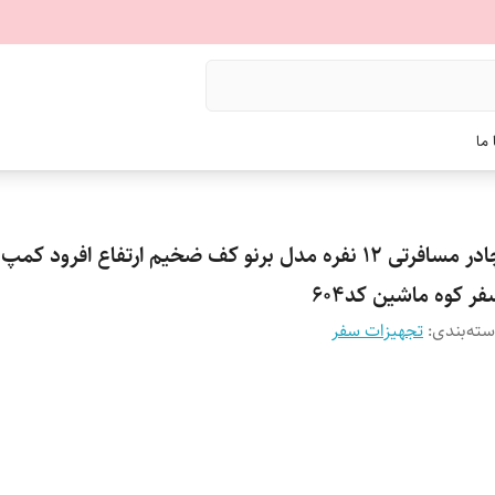
ما
چادر مسافرتی 12 نفره مدل برنو کف ضخیم ارتفاع افرود ک
ر کوه ماشین کد604
ته‌بندی
:
تجهیزات سفر