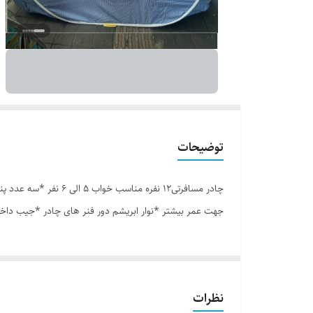
توضیحات
جهت عمر بیشتر *نوار ابریشم دور فنر های چادر *جیب داخل
نظرات