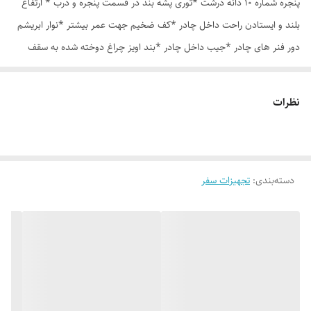
پنجره شماره 10 دانه درشت *توری پشه بند در قسمت پنجره و درب * ارتفاع
بلند و ایستادن راحت داخل چادر *کف ضخیم جهت عمر بیشتر *نوار ابریشم
دور فنر های چادر *جیب داخل چادر *بند اویز چراغ دوخته شده به سقف
چادر *قلاب مهار جهت مقاوم سازی در برابر باد در گوشه های چادر *کیف هم
رنگ و همرنگ چادر *طرح های جدید و جنگلی
نظرات
دسته‌بندی
:
تجهیزات سفر