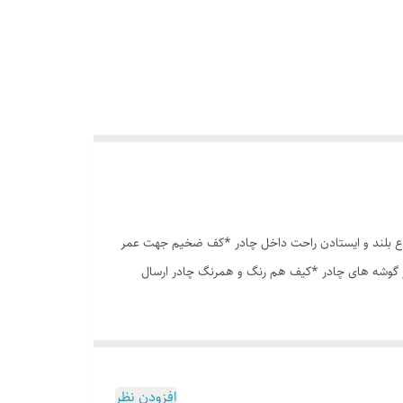
وری پشه بند در قسمت پنجره و درب * ارتفاع بلند و ایستادن راحت داخل چادر *کف ضخیم جهت عمر
در گوشه های چادر *کیف هم رنگ و همرنگ چادر ارسال
افزودن نظر