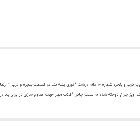
چادر مسافرتی 8نفره مناسب خواب 4نفر *سه عدد پنجره *زیپ درب و پنجره شماره 10 دانه درشت *ت
ند اویز چراغ دوخته شده به سقف چادر *قلاب مهار جهت مقاوم سازی در برابر باد 