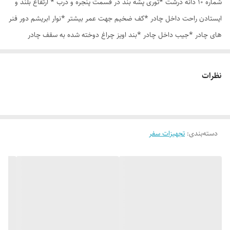
شماره 10 دانه درشت *توری پشه بند در قسمت پنجره و درب * ارتفاع بلند و
ایستادن راحت داخل چادر *کف ضخیم جهت عمر بیشتر *نوار ابریشم دور فنر
های چادر *جیب داخل چادر *بند اویز چراغ دوخته شده به سقف چادر
*قلاب مهار جهت مقاوم سازی در برابر باد در گوشه های چادر *کیف هم رنگ
و همرنگ چادر ارسال روزانه از تهران
نظرات
دسته‌بندی
:
تجهیزات سفر