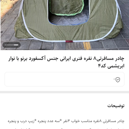
چادر مسافرتی8 نفره فنری ایرانی جنس آکسفورد برنو با نوار
ابریشمی کد4
0
توضیحات
چادر مسافرتی 8نفره مناسب خواب 4نفر *سه عدد پنجره *زیپ درب و پنجره