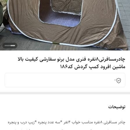
چادرمسافرتی8نفره فنری مدل برنو سفارشی کیفیت بالا
ماشین افرود کمپ گردش کد186
0
توضیحات
چادر مسافرتی 8نفره مناسب خواب 4نفر *سه عدد پنجره *زیپ درب و پنجره