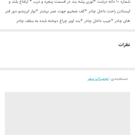
شماره 10 دانه درشت *توری پشه بند در قسمت پنجره و درب * ارتفاع بلند و
ایستادن راحت داخل چادر *کف ضخیم جهت عمر بیشتر *نوار ابریشم دور فنر
های چادر *جیب داخل چادر *بند اویز چراغ دوخته شده به سقف چادر
*قلاب مهار جهت مقاوم سازی در برابر باد در گوشه های چادر *کیف هم رنگ
و همرنگ چادر ارسال روزانه از تهران
نظرات
دسته‌بندی
:
تجهیزات سفر