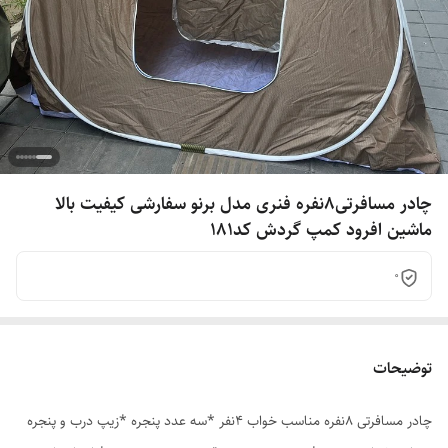
چادر مسافرتی8نفره فنری مدل برنو سفارشی کیفیت بالا
ماشین افرود کمپ گردش کد181
0
توضیحات
چادر مسافرتی 8نفره مناسب خواب 4نفر *سه عدد پنجره *زیپ درب و پنجره