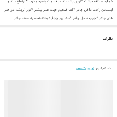
شماره 10 دانه درشت *توری پشه بند در قسمت پنجره و درب * ارتفاع بلند و
ایستادن راحت داخل چادر *کف ضخیم جهت عمر بیشتر *نوار ابریشم دور فنر
های چادر *جیب داخل چادر *بند اویز چراغ دوخته شده به سقف چادر
*قلاب مهار جهت مقاوم سازی در برابر باد در گوشه های چادر *کیف هم رنگ
و همرنگ چادر ارسال روزانه از تهران
نظرات
دسته‌بندی
:
تجهیزات سفر