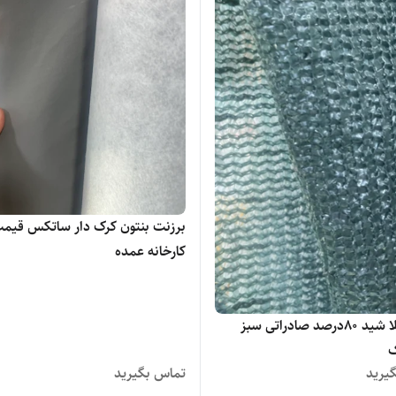
برزنت بنتون کرک دار ساتکس قیم
کارخانه عمده
توری اعلا شید ۸۰درصد صادراتی سبز
ک
یرید
تماس بگیرید