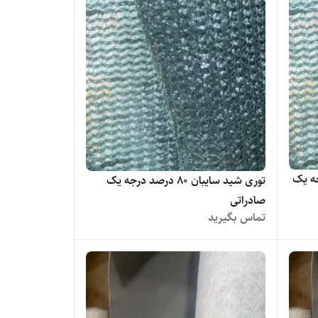
جه یک
توری شید سایبان ۸۰ درصد درجه یک
صادراتی
تماس بگیرید