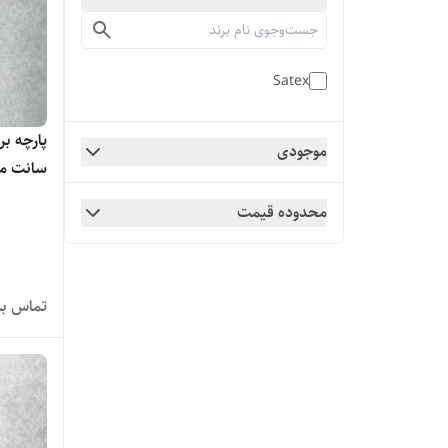
Satex
موجودی
سانت مت
محدوده قیمت
تماس بگ