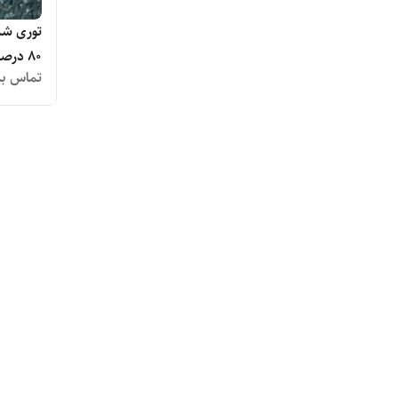
توری شید
۸۰ درصد
تماس بگ